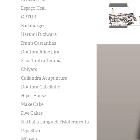
Espaço Heal
GPTUR
Badaburger
Harumi Fuziwara
Fran's Castanhas
Doutora Aline Lira
Fisio Tantra Terapia
Chiyars
Caliandra Acupuntura
Doutora Cabelinho
Hiper House
Make Cake
Five Cakes
Nathalia Languidi Fisioterapeuta
Pepi Store
Mil em 1