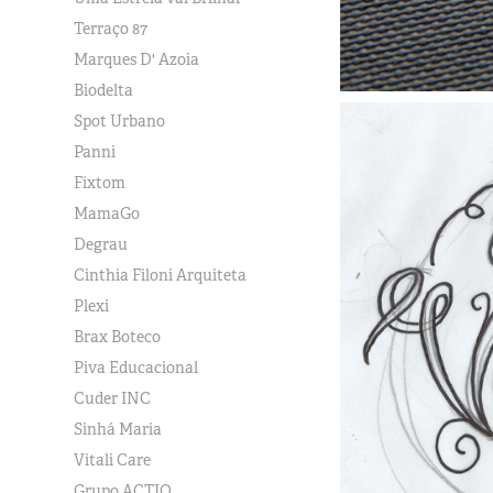
Terraço 87
Marques D' Azoia
Biodelta
Spot Urbano
Panni
Fixtom
MamaGo
Degrau
Cinthia Filoni Arquiteta
Plexi
Brax Boteco
Piva Educacional
Cuder INC
Sinhá Maria
Vitali Care
Grupo ACTIO