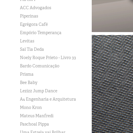
ACC Advogados
Piperinas
Egrégora Café
Empório Temperança
Levitas
Sal Tia Deda
Noely Roque Prieto - Livro 33
Bardo Comunicação
Prisma
Bee Baby
Lezizz Jump Dance
A4 Engenharia e Arquitetura
Mono Kron
Mateus Manfredi
Paschoal Pippa
Uma Estrela vai Brilhar