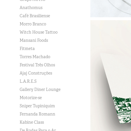
Anathomus
Café Brasiliense
Morro Branco
Witch House Tattoo
Mansani Foods
Fitmeta
Torres Machado
Festival Três Olhos
Ajaj Construções
L.A.R.E.S
Gallery Diner Lounge
Motorize-se
Sniper Tupiniquim
Fernanda Romann
Kabine Class
De Rodas Para o Ar