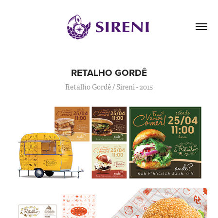
RETALHO GORDÊ
Retalho Gordê / Sireni - 2015